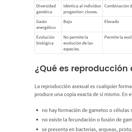
Diversidad
Idéntica al individuo
Combinación de
genética
progenitor: clones.
Gasto
Bajo
Elevado
energético
Evolución
No permite la
Permite la evol
biológica
evolución de las
especies.
¿Qué es reproducción 
La reproducción asexual es cualquier form
produce una copia exacta de sí mismo. En e
no hay formación de gametos o células 
no existe la fecundación o fusión de ga
se presenta en bacterias, arqueas, proto