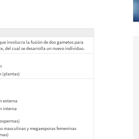
ue involucra la fusión de dos gametos para
e, del cual se desarrolla un nuevo individuo.
n
n (plantas)
n externa
n interna
iospermas)
as masculinas y megaesporas femeninas
mas)