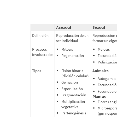
Asexual
Sexual
Definición
Reproducción de un
Reproducción q
ser individual
formar un cigot
Procesos
Mitosis
Meiosis
involucrados
Regeneración
Fecundació
Polinizació
Tipos
Fisión binaria
Animales
(división celular)
Autogamia
Gemación
Fecundació
Esporulación
Fecundació
Fragmentación
Plantas
Multiplicación
Flores (ang
vegetativa
Microespor
Partenogénesis
(gimnosper