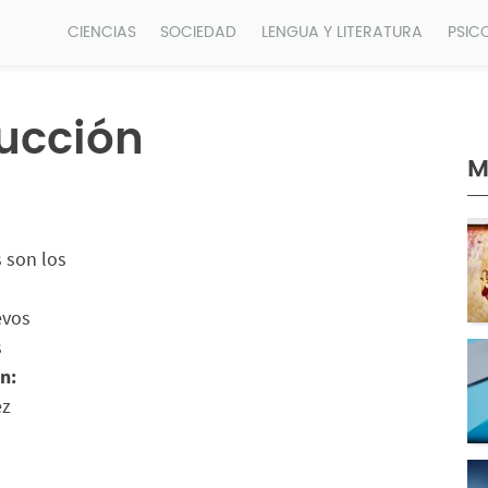
CIENCIAS
SOCIEDAD
LENGUA Y LITERATURA
PSIC
ucción
M
s son los
evos
s
n:
ez