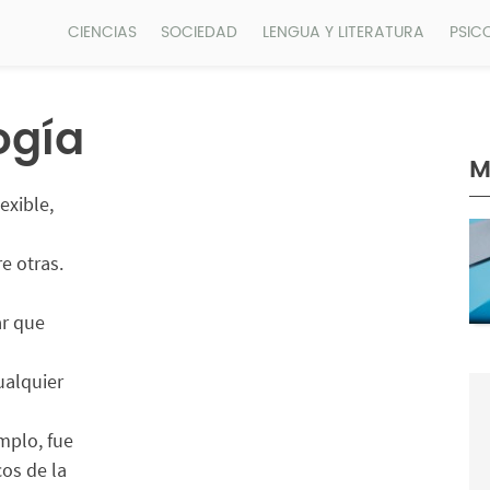
CIENCIAS
SOCIEDAD
LENGUA Y LITERATURA
PSIC
ogía
M
lexible,
e otras.
ar que
ualquier
a
emplo, fue
os de la