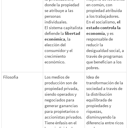
donde la propiedad
en común, con
se atribuye a las
propiedad atribuida
personas
a los trabajadores.
individuales.
En el socialismo,
el
El sistema capitalista
estado controla la
defiende la
libertad
economía
, y es
económica
, la
responsable de
elección del
reducir la
consumidor y el
desigualdad social, a
crecimiento
través de programas
económico.
que benefician a los
pobres.
Filosofía
Los medios de
Idea de
producción son de
transformación de la
propiedad privada,
sociedad a través de
siendo operados y
la distribución
negociados para
equilibrada de
generar ganancias
propiedades y
para propietarios o
riquezas,
accionistas privados.
disminuyendo la
Tiene énfasis en el
diferencia entre ricos