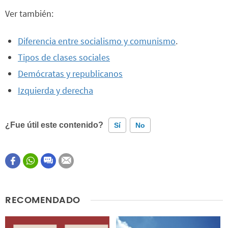
Ver también:
Diferencia entre socialismo y comunismo
.
Tipos de clases sociales
Demócratas y republicanos
Izquierda y derecha
¿Fue útil este contenido?
Sí
No
Este contenido contiene información incorrecta
Este contenido no tiene la información que busco
RECOMENDADO
Otro