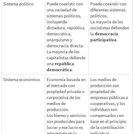
Sistema político
Puede coexistir con
Puede coexistir con
una variedad de
diferentes sistemas
sistemas políticos,
políticos.
incluyendo
La mayoría de los
dictadura, república
socialistas defienden
democrática,
la
democracia
anarquismo y
participativa
.
democracia directa.
La mayoría de los
capitalistas defiende
una
república
democrática
.
Sistema económico
Economía basada en
Los medios de
el mercado con
producción son
propiedad privada o
propiedad de
corporativa de los
empresas públicas o
medios de
cooperativas, y los
producción.
individuos son
Los bienes y servicios
compensados con
son producidos para
base en el principio
lucrar y ese lucro es
de la contribución
reinvertido en la
individual.