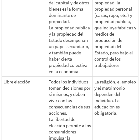
del capital y de otros
propiedad: la
bienes es la forma
propiedad personal
dominante de
(casas, ropa, etc.) y
propiedad.
propiedad pública,
La propiedad pública
que incluye fábricas y
y la propiedad del
medios de
Estado desempeñan
producción de
un papel secundario,
propiedad del
y también puede
Estado, pero bajo el
haber cierta
control de los
propiedad colectiva
trabajadores.
en la economía.
Libre elección
Todos los individuos
La religión, el empleo
toman decisiones por
y el matrimonio
sí mismos, y deben
dependen del
vivir con las
individuo. La
consecuencias de sus
educación es
acciones.
obligatoria.
La libertad de
elección permite a los
consumidores
impulsar la