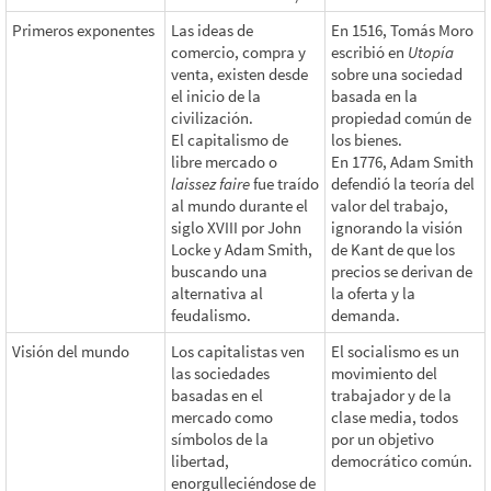
Primeros exponentes
Las ideas de
En 1516, Tomás Moro
comercio, compra y
escribió en
Utopía
venta, existen desde
sobre una sociedad
el inicio de la
basada en la
civilización.
propiedad común de
El capitalismo de
los bienes.
libre mercado o
En 1776, Adam Smith
laissez faire
fue traído
defendió la teoría del
al mundo durante el
valor del trabajo,
siglo XVIII por John
ignorando la visión
Locke y Adam Smith,
de Kant de que los
buscando una
precios se derivan de
alternativa al
la oferta y la
feudalismo.
demanda.
Visión del mundo
Los capitalistas ven
El socialismo es un
las sociedades
movimiento del
basadas en el
trabajador y de la
mercado como
clase media, todos
símbolos de la
por un objetivo
libertad,
democrático común.
enorgulleciéndose de