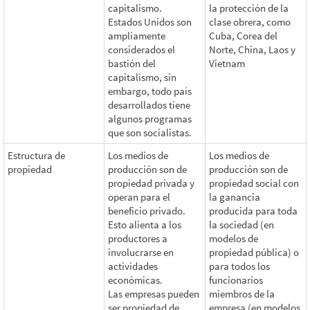
capitalismo.
la protección de la
Estados Unidos son
clase obrera, como
ampliamente
Cuba, Corea del
considerados el
Norte, China, Laos y
bastión del
Vietnam
capitalismo, sin
embargo, todo país
desarrollados tiene
algunos programas
que son socialistas.
Estructura de
Los medios de
Los medios de
propiedad
producción son de
producción son de
propiedad privada y
propiedad social con
operan para el
la ganancia
beneficio privado.
producida para toda
Esto alienta a los
la sociedad (en
productores a
modelos de
involucrarse en
propiedad pública) o
actividades
para todos los
económicas.
funcionarios
Las empresas pueden
miembros de la
ser propiedad de
empresa (en modelos