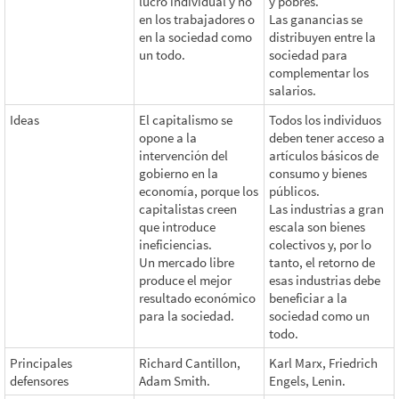
lucro individual y no
y pobres.
en los trabajadores o
Las ganancias se
en la sociedad como
distribuyen entre la
un todo.
sociedad para
complementar los
salarios.
Ideas
El capitalismo se
Todos los individuos
opone a la
deben tener acceso a
intervención del
artículos básicos de
gobierno en la
consumo y bienes
economía, porque los
públicos.
capitalistas creen
Las industrias a gran
que introduce
escala son bienes
ineficiencias.
colectivos y, por lo
Un mercado libre
tanto, el retorno de
produce el mejor
esas industrias debe
resultado económico
beneficiar a la
para la sociedad.
sociedad como un
todo.
Principales
Richard Cantillon,
Karl Marx, Friedrich
defensores
Adam Smith.
Engels, Lenin.