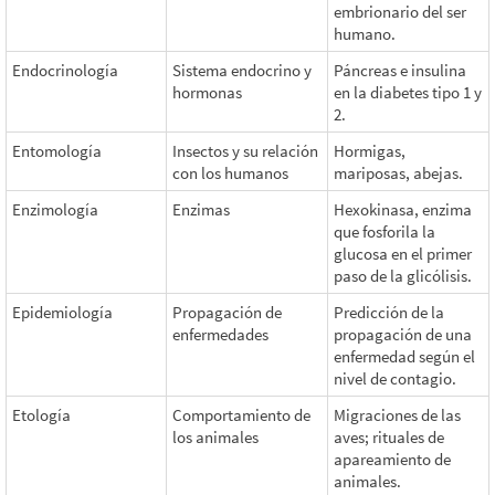
embrionario del ser
humano.
Endocrinología
Sistema endocrino y
Páncreas e insulina
hormonas
en la diabetes tipo 1 y
2.
Entomología
Insectos y su relación
Hormigas,
con los humanos
mariposas, abejas.
Enzimología
Enzimas
Hexokinasa, enzima
que fosforila la
glucosa en el primer
paso de la glicólisis.
Epidemiología
Propagación de
Predicción de la
enfermedades
propagación de una
enfermedad según el
nivel de contagio.
Etología
Comportamiento de
Migraciones de las
los animales
aves; rituales de
apareamiento de
animales.