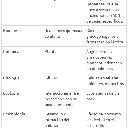
(proteínas) que se
unen a secuencias
nucleotídicas (ADN)
de genes específicos.
Bioquímica
Reacciones químicas
Glicólisis,
celulares
glucogenogénesis,
fermentación láctica.
Botánica
Plantas
Angiosperma y
gimnosperma,
monocotiledóneas y
dicotiledóneas.
Citología
Células
Células epiteliales,
linfocitos, monocitos.
Ecología
Interacciones entre
Ecosistemas de un
los seres vivos y su
país.
medio ambiente
Embriología
Desarrollo y
Efecto del consumo
formación del
de alcohol en el
embrión
desarrollo