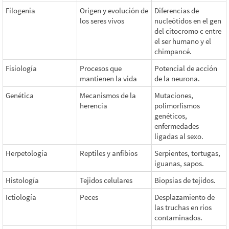
Filogenia
Origen y evolución de
Diferencias de
los seres vivos
nucleótidos en el gen
del citocromo c entre
el ser humano y el
chimpancé.
Fisiología
Procesos que
Potencial de acción
mantienen la vida
de la neurona.
Genética
Mecanismos de la
Mutaciones,
herencia
polimorfismos
genéticos,
enfermedades
ligadas al sexo.
Herpetología
Reptiles y anfibios
Serpientes, tortugas,
iguanas, sapos.
Histología
Tejidos celulares
Biopsias de tejidos.
Ictiología
Peces
Desplazamiento de
las truchas en rios
contaminados.