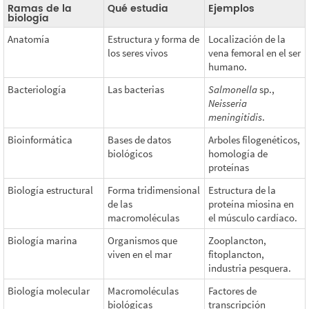
Ramas de la
Qué estudia
Ejemplos
biología
Anatomía
Estructura y forma de
Localización de la
los seres vivos
vena femoral en el ser
humano.
Bacteriología
Las bacterias
Salmonella
sp.,
Neisseria
meningitidis
.
Bioinformática
Bases de datos
Arboles filogenéticos,
biológicos
homología de
proteínas
Biología estructural
Forma tridimensional
Estructura de la
de las
proteína miosina en
macromoléculas
el músculo cardíaco.
Biología marina
Organismos que
Zooplancton,
viven en el mar
fitoplancton,
industria pesquera.
Biología molecular
Macromoléculas
Factores de
biológicas
transcripción