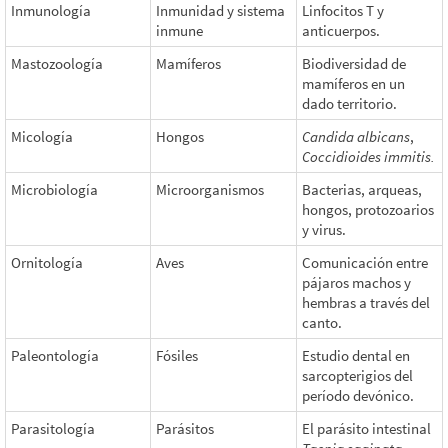
Inmunología
Inmunidad y sistema
Linfocitos T y
inmune
anticuerpos.
Mastozoología
Mamíferos
Biodiversidad de
mamíferos en un
dado territorio.
Micología
Hongos
Candida albicans
,
Coccidioides immitis.
Microbiología
Microorganismos
Bacterias, arqueas,
hongos, protozoarios
y virus.
Ornitología
Aves
Comunicación entre
pájaros machos y
hembras a través del
canto.
Paleontología
Fósiles
Estudio dental en
sarcopterigios del
período devónico.
Parasitología
Parásitos
El parásito intestinal