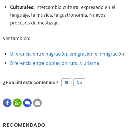
Culturales
: intercambio cultural expresado en el
lenguaje, la música, la gastronomía. Nuevos
procesos de mestizaje.
Ver también:
Diferencia entre migración, emigración e inmigración
Diferencia entre población rural y urbana
¿Fue útil este contenido?
Sí
No
Este contenido contiene información incorrecta
Este contenido no tiene la información que busco
RECOMENDADO
Otro