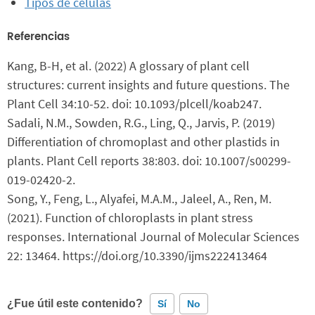
Tipos de células
Referencias
Kang, B-H, et al. (2022) A glossary of plant cell
structures: current insights and future questions. The
Plant Cell 34:10-52. doi: 10.1093/plcell/koab247.
Sadali, N.M., Sowden, R.G., Ling, Q., Jarvis, P. (2019)
Differentiation of chromoplast and other plastids in
plants. Plant Cell reports 38:803. doi: 10.1007/s00299-
019-02420-2.
Song, Y., Feng, L., Alyafei, M.A.M., Jaleel, A., Ren, M.
(2021). Function of chloroplasts in plant stress
responses. International Journal of Molecular Sciences
22: 13464. https://doi.org/10.3390/ijms222413464
¿Fue útil este contenido?
Sí
No