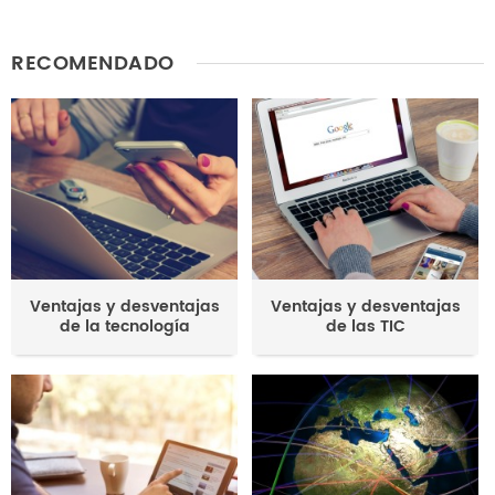
Este contenido no tiene la información que busco
RECOMENDADO
Otro
Ventajas y desventajas
Ventajas y desventajas
de la tecnología
de las TIC