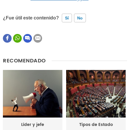
¿Fue útil este contenido?
Sí
No
Este contenido contiene información incorrecta
Este contenido no tiene la información que busco
RECOMENDADO
Otro
Líder y jefe
Tipos de Estado