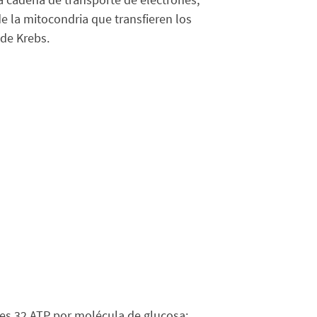
 la mitocondria que transfieren los
 de Krebs.
a es 32 ATP por molécula de glucosa: