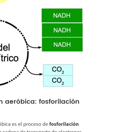
n aeróbica: fosforilación
róbica es el proceso de
fosforilación
la cadena de transporte de electrones,