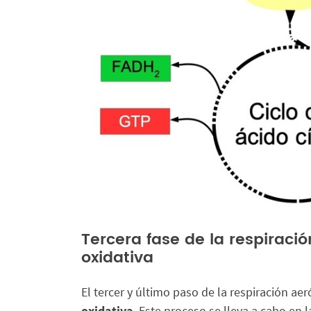
Tercera fase de la respiració
oxidativa
El tercer y último paso de la respiración ae
oxidativa
. Este proceso se lleva a cabo en 