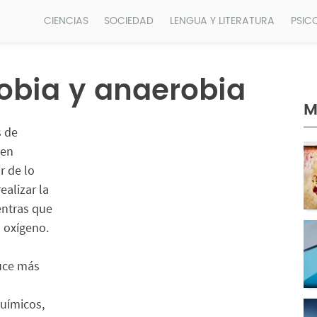
CIENCIAS
SOCIEDAD
LENGUA Y LITERATURA
PSIC
obia y anaerobia
M
s de
nen
r de lo
alizar la
entras que
l oxígeno.
duce más
uímicos,