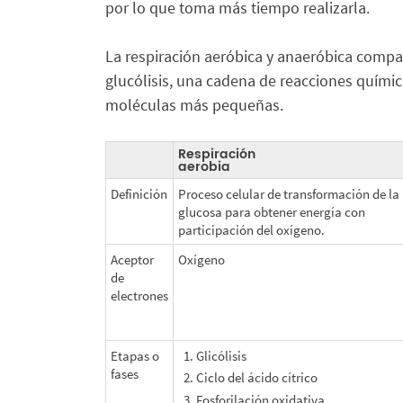
por lo que toma más tiempo realizarla.
La respiración aeróbica y anaeróbica compart
glucólisis, una cadena de reacciones quími
moléculas más pequeñas.
Respiración
aerobia
Definición
Proceso celular de transformación de la
glucosa para obtener energía con
participación del oxígeno.
Aceptor
Oxígeno
de
electrones
Etapas o
Glicólisis
fases
Ciclo del ácido cítrico
Fosforilación oxidativa