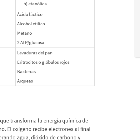
b) etanólica
Ácido láctico
Alcohol etílico
Metano
2 ATP/glucosa
Levaduras del pan
Eritrocitos o glóbulos rojos
Bacterias
Arqueas
o que transforma la energía química de
. El oxígeno recibe electrones al final
erando agua, dióxido de carbono y