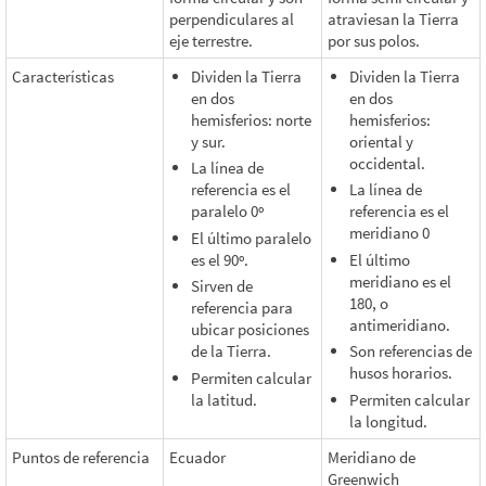
perpendiculares al
atraviesan la Tierra
eje terrestre.
por sus polos.
Características
Dividen la Tierra
Dividen la Tierra
en dos
en dos
hemisferios: norte
hemisferios:
y sur.
oriental y
occidental.
La línea de
referencia es el
La línea de
paralelo 0º
referencia es el
meridiano 0
El último paralelo
es el 90º.
El último
meridiano es el
Sirven de
180, o
referencia para
antimeridiano.
ubicar posiciones
de la Tierra.
Son referencias de
husos horarios.
Permiten calcular
la latitud.
Permiten calcular
la longitud.
Puntos de referencia
Ecuador
Meridiano de
Greenwich