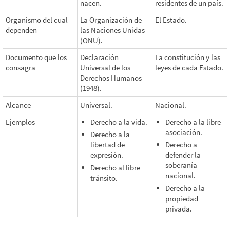
nacen.
residentes de un país.
Organismo del cual
La Organización de
El Estado.
dependen
las Naciones Unidas
(ONU).
Documento que los
Declaración
La constitución y las
consagra
Universal de los
leyes de cada Estado.
Derechos Humanos
(1948).
Alcance
Universal.
Nacional.
Ejemplos
Derecho a la vida.
Derecho a la libre
asociación.
Derecho a la
libertad de
Derecho a
expresión.
defender la
soberanía
Derecho al libre
nacional.
tránsito.
Derecho a la
propiedad
privada.