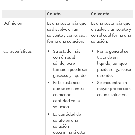
Soluto
Solvente
Definición
Es una sustancia que
Es una sustancia que
se disuelve en un
disuelve a un soluto y
solvente y con el cual
con el cual forma una
forma una solución.
solución.
Características
Su estado más
Por lo general se
común es el
trata de un
sólido, pero
líquido, aunque
también puede ser
puede ser gaseoso
gaseoso y líquido.
o sólido.
Es la sustancia
Se encuentra en
que se encuentra
mayor proporción
en menor
en una solución.
cantidad en la
solución.
La cantidad de
soluto en una
solución
determina si esta