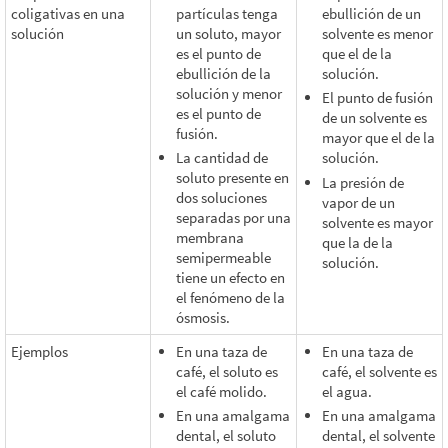
coligativas en una
partículas tenga
ebullición de un
solución
un soluto, mayor
solvente es menor
es el punto de
que el de la
ebullición de la
solución.
solución y menor
El punto de fusión
es el punto de
de un solvente es
fusión.
mayor que el de la
La cantidad de
solución.
soluto presente en
La presión de
dos soluciones
vapor de un
separadas por una
solvente es mayor
membrana
que la de la
semipermeable
solución.
tiene un efecto en
el fenómeno de la
ósmosis.
Ejemplos
En una taza de
En una taza de
café, el soluto es
café, el solvente es
el café molido.
el agua.
En una amalgama
En una amalgama
dental, el soluto
dental, el solvente