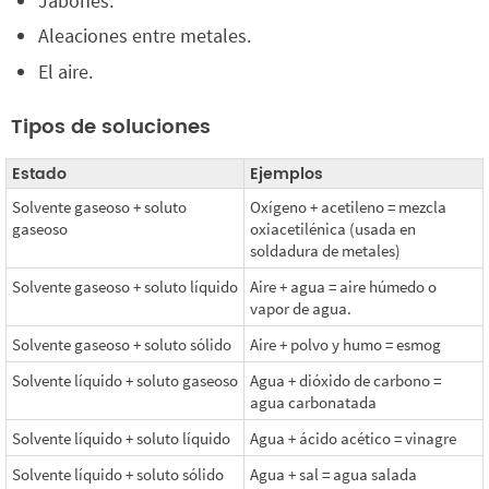
Jabones.
Aleaciones entre metales.
El aire.
Tipos de soluciones
Estado
Ejemplos
Solvente gaseoso + soluto
Oxígeno + acetileno = mezcla
gaseoso
oxiacetilénica (usada en
soldadura de metales)
Solvente gaseoso + soluto líquido
Aire + agua = aire húmedo o
vapor de agua.
Solvente gaseoso + soluto sólido
Aire + polvo y humo = esmog
Solvente líquido + soluto gaseoso
Agua + dióxido de carbono =
agua carbonatada
Solvente líquido + soluto líquido
Agua + ácido acético = vinagre
Solvente líquido + soluto sólido
Agua + sal = agua salada