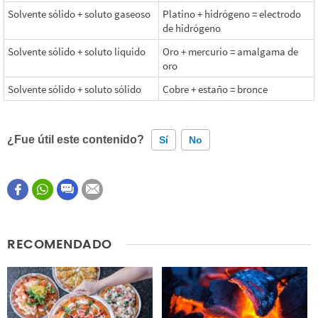
Solvente sólido + soluto gaseoso
Platino + hidrógeno = electrodo
de hidrógeno
Solvente sólido + soluto líquido
Oro + mercurio = amalgama de
oro
Solvente sólido + soluto sólido
Cobre + estaño = bronce
¿Fue útil este contenido?
Sí
No
Este contenido contiene información incorrecta
Este contenido no tiene la información que busco
RECOMENDADO
Otro