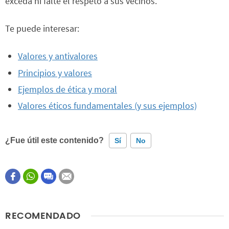
exceda ni falte el respeto a sus vecinos.
Te puede interesar:
Valores y antivalores
Principios y valores
Ejemplos de ética y moral
Valores éticos fundamentales (y sus ejemplos)
¿Fue útil este contenido?
Sí
No
Este contenido contiene información incorrecta
Este contenido no tiene la información que busco
RECOMENDADO
Otro