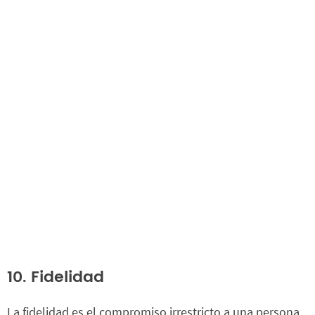
10. Fidelidad
La fidelidad es el compromiso irrestricto a una persona,