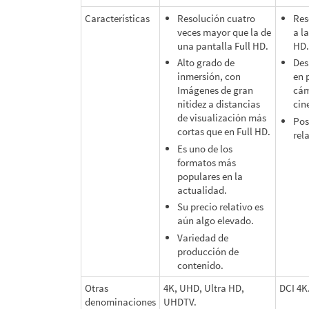
Características
Resolución cuatro
Res
veces mayor que la de
a l
una pantalla Full HD.
HD.
Alto grado de
Des
inmersión, con
en 
Imágenes de gran
cá
nitidez a distancias
cin
de visualización más
Pos
cortas que en Full HD.
rel
Es uno de los
formatos más
populares en la
actualidad.
Su precio relativo es
aún algo elevado.
Variedad de
producción de
contenido.
Otras
4K, UHD, Ultra HD,
DCI 4K
denominaciones
UHDTV.