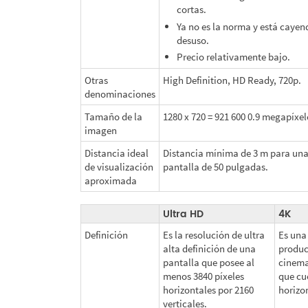
cortas.
Ya no es la norma y está cayen
desuso.
Precio relativamente bajo.
Otras
High Definition, HD Ready, 720p.
denominaciones
Tamaño de la
1280 x 720 = 921 600 0.9 megapíxel
imagen
Distancia ideal
Distancia mínima de 3 m para un
de visualización
pantalla de 50 pulgadas.
aproximada
Ultra HD
4K
Definición
Es la resolución de ultra
Es una
alta definición de una
produc
pantalla que posee al
cinema
menos 3840 píxeles
que cu
horizontales por 2160
horizon
verticales.