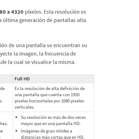
80 x 4320
píxeles. Esta resolución es
 última generación de pantallas alta
ución de una pantalla se encuentran su
yecte la imagen, la frecuencia de
sde la cual se visualice la misma.
Full HD
 de
Es la resolución de alta definición de
una pantalla que cuenta con 1920
s
píxeles horizontales por 1080 píxeles
verticales.
Su resolución es más de dos veces
ñas.
mayor que en una pantalla HD.
se
Imágenes de gran nitidez a
s
distancias más cortas que en HD.