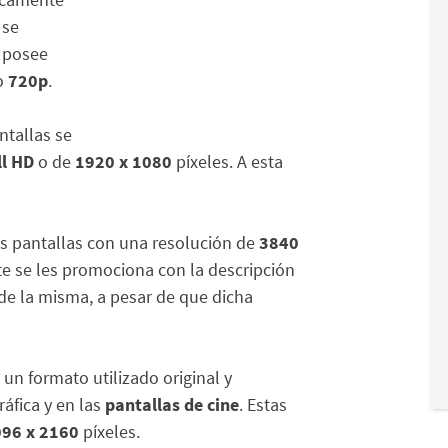
D
se
e posee
o
720p
.
ntallas se
ll HD
o de
1920 x 1080
píxeles. A esta
s pantallas con una resolución de
3840
te se les promociona con la descripción
 de la misma, a pesar de que dicha
s un formato utilizado original y
áfica y en las
pantallas de cine
. Estas
96 x 2160
píxeles.