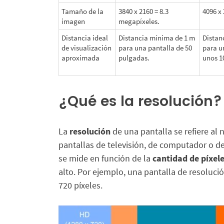
Tamaño de la
3840 x 2160 = 8.3
4096 x
imagen
megapíxeles.
Distancia ideal
Distancia mínima de 1 m
Distan
de visualización
para una pantalla de 50
para u
aproximada
pulgadas.
unos 1
¿Qué es la resolución?
La
resolución
de una pantalla se refiere al 
pantallas de televisión, de computador o de
se mide en función de la
cantidad de píxel
alto. Por ejemplo, una pantalla de resolució
720 píxeles.