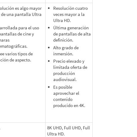
olución es algo mayor
Resolución cuatro
a de una pantalla Ultra
veces mayor a la
Ultra HD.
arrollada para el uso
Última generación
pantallas de cine y
de pantallas de alta
maras
definición.
ematográficas.
Alto grado de
ee varios tipos de
inmersión.
ación de aspecto.
Precio elevado y
limitada oferta de
producción
audiovisual.
Es posible
aprovechar el
contenido
producido en 4K.
.
8K UHD, Full UHD, Full
Ultra HD.