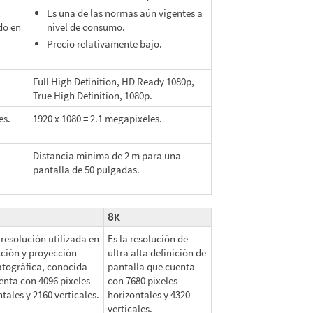
Es una de las normas aún vigentes a
do en
nivel de consumo.
Precio relativamente bajo.
Full High Definition, HD Ready 1080p,
True High Definition, 1080p.
es.
1920 x 1080 = 2.1 megapíxeles.
a
Distancia mínima de 2 m para una
pantalla de 50 pulgadas.
8K
 resolución utilizada en
Es la resolución de
ción y proyección
ultra alta definición de
tográfica, conocida
pantalla que cuenta
enta con 4096 píxeles
con 7680 píxeles
tales y 2160 verticales.
horizontales y 4320
verticales.