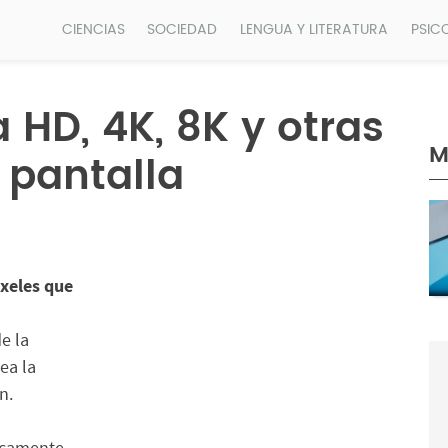
CIENCIAS
SOCIEDAD
LENGUA Y LITERATURA
PSIC
a HD, 4K, 8K y otras
M
 pantalla
íxeles que
e la
ea la
n.
ficamente