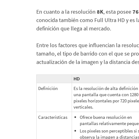
En cuanto a la resolución
8K
, esta posee
76
conocida también como Full Ultra HD y es la
definición que llega al mercado.
Entre los factores que influencian la resol
tamaño, el tipo de barrido con el que se pro
actualización de la imagen y la distancia de
HD
Definición
Es la resolución de alta definición
una pantalla que cuenta con 1280
píxeles horizontales por 720 píxele
verticales.
Características
Ofrece buena resolución en
pantallas relativamente peque
Los píxeles son perceptibles si 
observa la imagen a distancia